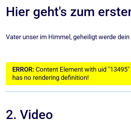
Hier geht's zum erste
Vater unser im Himmel, geheiligt werde dei
ERROR:
Content Element with uid "13495"
has no rendering definition!
2. Video