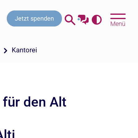
Kontakt
Beratung & Hilfe
Gottesdienste
Jetzt spenden
Menü
Kantorei
für den Alt
lti