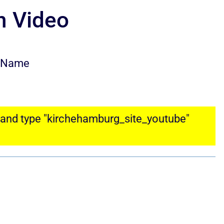
n Video
n Name
 and type "kirchehamburg_site_youtube"