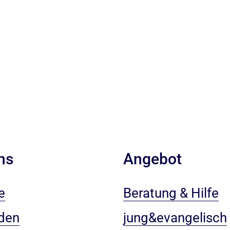
ns
Angebot
e
Beratung & Hilfe
den
jung&evangelisch