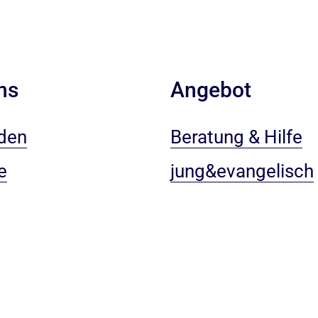
ns
Angebot
den
Beratung & Hilfe
e
jung&evangelisch