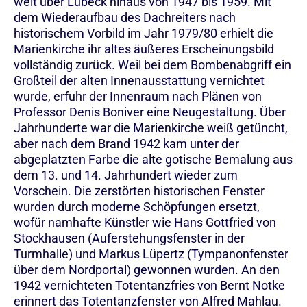
weit über Lübeck hinaus von 1947 bis 1959. Mit
dem Wiederaufbau des Dachreiters nach
historischem Vorbild im Jahr 1979/80 erhielt die
Marienkirche ihr altes äußeres Erscheinungsbild
vollständig zurück. Weil bei dem Bombenabgriff ein
Großteil der alten Innenausstattung vernichtet
wurde, erfuhr der Innenraum nach Plänen von
Professor Denis Boniver eine Neugestaltung. Über
Jahrhunderte war die Marienkirche weiß getüncht,
aber nach dem Brand 1942 kam unter der
abgeplatzten Farbe die alte gotische Bemalung aus
dem 13. und 14. Jahrhundert wieder zum
Vorschein. Die zerstörten historischen Fenster
wurden durch moderne Schöpfungen ersetzt,
wofür namhafte Künstler wie Hans Gottfried von
Stockhausen (Auferstehungsfenster in der
Turmhalle) und Markus Lüpertz (Tympanonfenster
über dem Nordportal) gewonnen wurden. An den
1942 vernichteten Totentanzfries von Bernt Notke
erinnert das Totentanzfenster von Alfred Mahlau.