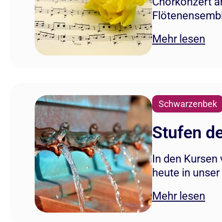
Chorkonzert am
Flötenensembl
Mehr lesen
Schwarzenbek
Stufen de
In den Kursen
heute in unse
Mehr lesen