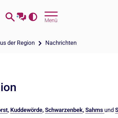
Menü
aus der Region
Nachrichten
gion
rst
,
Kuddewörde
,
Schwarzenbek
,
Sahms
und
S