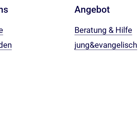
ns
Angebot
e
Beratung & Hilfe
den
jung&evangelisch