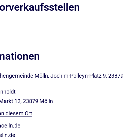
orverkaufsstellen
rmationen
rchengemeinde Mölln, Jochim-Polleyn-Platz 9, 23879
nholdt
 Markt 12, 23879 Mölln
an diesem Ort
oelln.de
lln.de