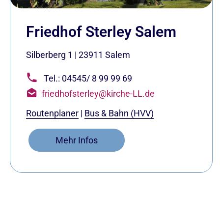
Friedhof Sterley Salem
Silberberg 1
|
23911
Salem
Tel.: 04545/ 8 99 99 69
friedhofsterley@kirche-LL.de
Routenplaner
|
Bus & Bahn (HVV)
Mehr Infos