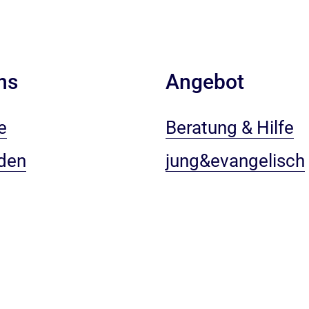
ns
Angebot
e
Beratung & Hilfe
den
jung&evangelisch