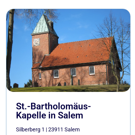
St.-Bartholomäus-
Kapelle in Salem
Silberberg 1
|
23911
Salem