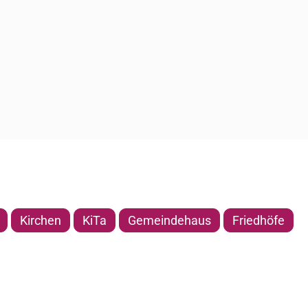
Kirchen
KiTa
Gemeindehaus
Friedhöfe