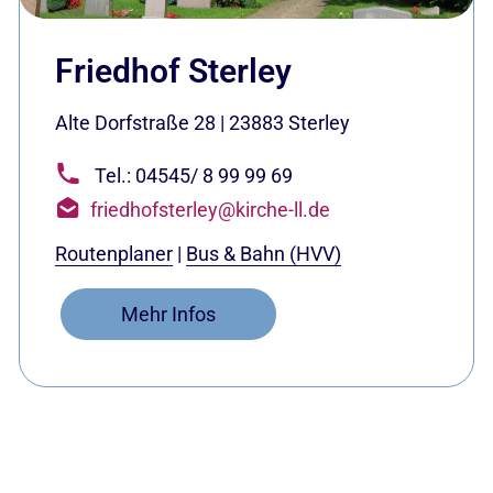
Friedhof Sterley
Alte Dorfstraße 28
|
23883
Sterley
Tel.: 04545/ 8 99 99 69
friedhofsterley@kirche-ll.de
Routenplaner
|
Bus & Bahn (HVV)
Mehr Infos