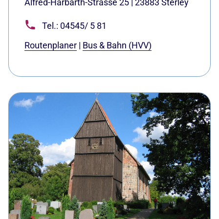
Alfred-Harbarth-Strasse 25
|
23883
Sterley
Tel.: 04545/ 5 81
Routenplaner
|
Bus & Bahn (HVV)