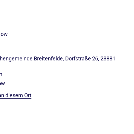
dow
rchengemeinde Breitenfelde, Dorfstraße 26, 23881
n
ow
an diesem Ort