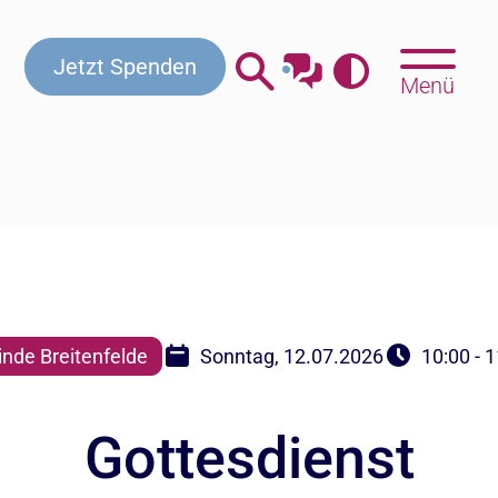
Kontakt
Beratung & Hilfe
Gottesdienste
Jetzt Spenden
Menü
nde Breitenfelde
Sonntag, 12.07.2026
10:00 - 
Gottesdienst