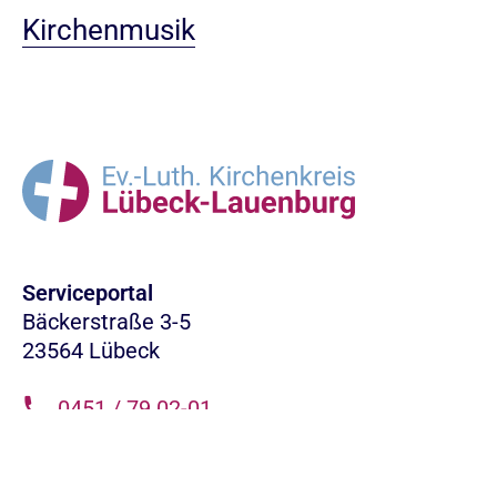
Kirchenmusik
Serviceportal
Bäckerstraße 3-5
23564 Lübeck
0451 / 79 02-01
info.LL@nordkirche.de