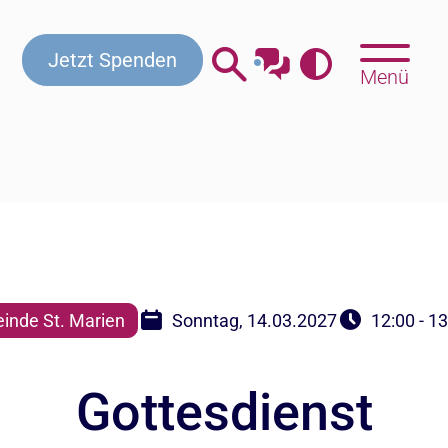
Kontakt
Beratung & Hilfe
Gottesdienste
Jetzt Spenden
Menü
inde St. Marien
Sonntag, 14.03.2027
12:00 - 1
Gottesdienst