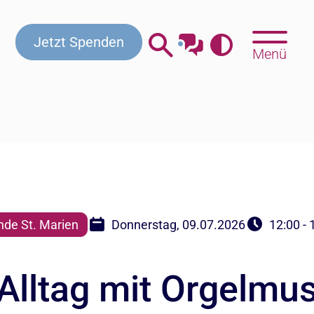
Kontakt
Beratung & Hilfe
Gottesdienste
Jetzt Spenden
Menü
de St. Marien
Donnerstag, 09.07.2026
12:00 - 
lltag mit Orgelmus