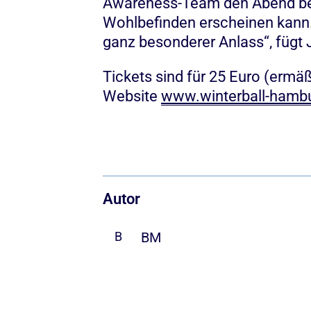
Awareness-Team den Abend be
Wohlbefinden erscheinen kann. „
ganz besonderer Anlass“, fügt 
Tickets sind für 25 Euro (ermäß
Website
www.winterball-hamb
Autor
BM
B