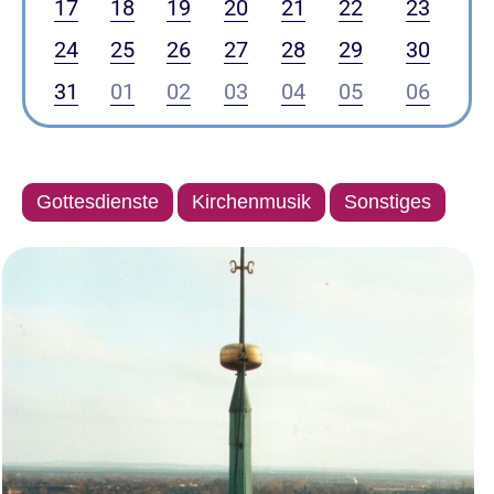
17
18
19
20
21
22
23
24
25
26
27
28
29
30
31
01
02
03
04
05
06
Gottesdienste
Kirchenmusik
Sonstiges