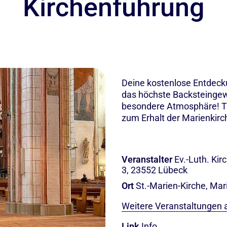
Kirchenführung
Deine kostenlose Entdecku
das höchste Backsteingewö
besondere Atmosphäre! Tr
zum Erhalt der Marienkirc
Veranstalter
Ev.-Luth. Ki
3, 23552 Lübeck
Ort
St.-Marien-Kirche, Mar
Weitere Veranstaltungen 
Link
Info