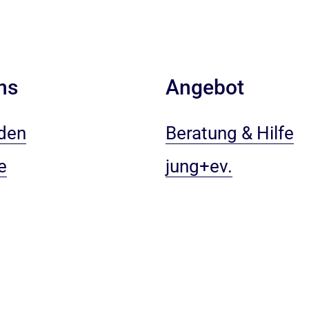
ns
Angebot
den
Beratung & Hilfe
e
jung+ev.