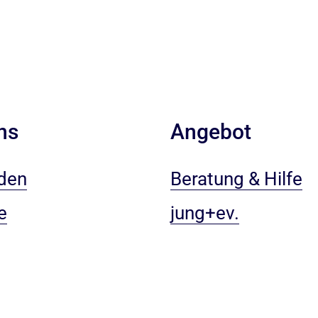
ns
Angebot
den
Beratung & Hilfe
e
jung+ev.