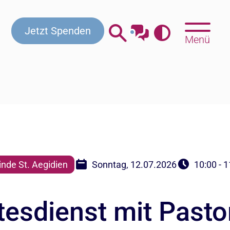
Kontakt
Beratung & Hilfe
Gottesdienste
Jetzt Spenden
Menü
nde St. Aegidien
Sonntag, 12.07.2026
10:00 - 
sdienst mit Pastor