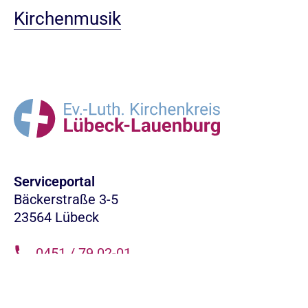
Kirchenmusik
Serviceportal
Bäckerstraße 3-5
23564 Lübeck
0451 / 79 02-01
info.LL@nordkirche.de