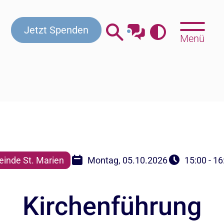
Kontakt
Beratung & Hilfe
Gottesdienste
Jetzt Spenden
Menü
inde St. Marien
Montag, 05.10.2026
15:00 - 16
Kirchenführung