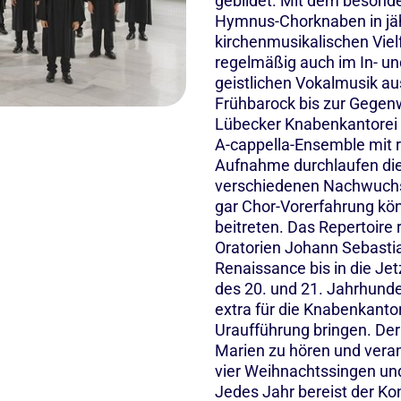
gebildet. Mit dem besonde
Hymnus-Chorknaben in jäh
kirchenmusikalischen Vielf
regelmäßig auch im In- und
geistlichen Vokalmusik a
Frühbarock bis zur Gegenw
Lübecker Knabenkantorei 
A-cappella-Ensemble mit 
Aufnahme durchlaufen die
verschiedenen Nachwuchsc
gar Chor-Vorerfahrung kö
beitreten. Das Repertoire
Oratorien Johann Sebastia
Renaissance bis in die J
des 20. und 21. Jahrhund
extra für die Knabenkanto
Uraufführung bringen. Der 
Marien zu hören und veran
vier Weihnachtssingen un
Jedes Jahr bereist der Ko