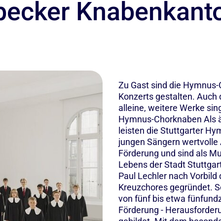
becker Knabenkanto
Zu Gast sind die Hymnus-C
Konzerts gestalten. Auch 
alleine, weitere Werke si
Hymnus-Chorknaben Als ä
leisten die Stuttgarter H
jungen Sängern wertvolle 
Förderung und sind als Mus
Lebens der Stadt Stuttga
Paul Lechler nach Vorbil
Kreuzchores gegründet. S
von fünf bis etwa fünfun
Förderung - Herausforder