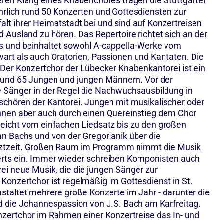
ren Klang eines Knabenchores tragen die Stuttgarter
rlich rund 50 Konzerten und Gottesdiensten zur
alt ihrer Heimatstadt bei und sind auf Konzertreisen
 Ausland zu hören. Das Repertoire richtet sich an der
us und beinhaltet sowohl A-cappella-Werke vom
art als auch Oratorien, Passionen und Kantaten. Die
Der Konzertchor der Lübecker Knabenkantorei ist ein
rund 65 Jungen und jungen Männern. Vor der
 Sänger in der Regel die Nachwuchsausbildung in
hören der Kantorei. Jungen mit musikalischer oder
nnen aber auch durch einen Quereinstieg dem Chor
 reicht vom einfachen Liedsatz bis zu den großen
n Bachs und von der Gregorianik über die
etztzeit. Großen Raum im Programm nimmt die Musik
erts ein. Immer wieder schreiben Komponisten auch
rei neue Musik, die die jungen Sänger zur
Konzertchor ist regelmäßig im Gottesdienst in St.
staltet mehrere große Konzerte im Jahr - darunter die
d die Johannespassion von J.S. Bach am Karfreitag.
nzertchor im Rahmen einer Konzertreise das In- und