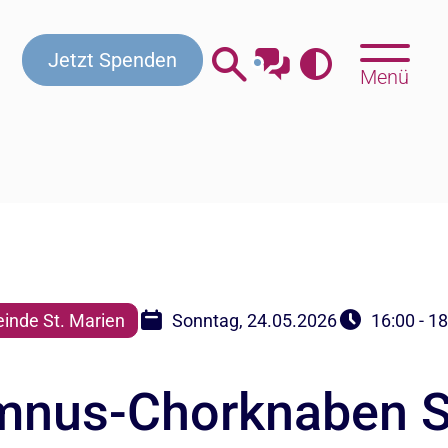
Kontakt
Beratung & Hilfe
Gottesdienste
Jetzt Spenden
Menü
inde St. Marien
Sonntag, 24.05.2026
16:00 - 1
mnus-Chorknaben St