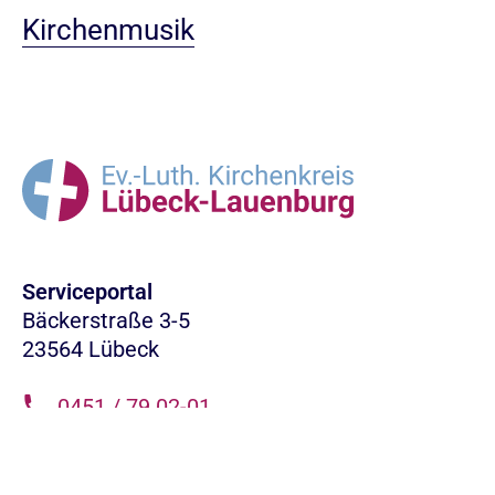
Kirchenmusik
Serviceportal
Bäckerstraße 3-5
23564 Lübeck
0451 / 79 02-01
info.LL@nordkirche.de