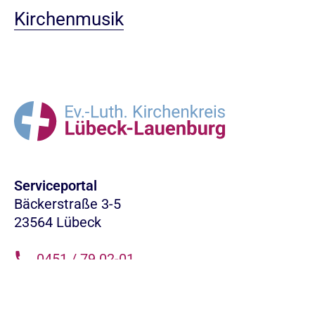
Kirchenmusik
Serviceportal
Bäckerstraße 3-5
23564 Lübeck
0451 / 79 02-01
info.LL@nordkirche.de