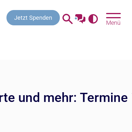
Kontakt
Beratung & Hilfe
Gottesdienste
Jetzt Spenden
Menü
rte und mehr: Termine 