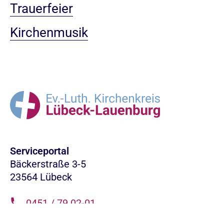
Trauerfeier
Kirchenmusik
Serviceportal
Bäckerstraße 3-5
23564 Lübeck
0451 / 79 02-01
info.LL@nordkirche.de