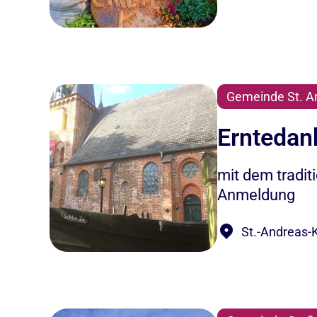
Gemeinde St. A
Erntedan
mit dem tradit
Anmeldung
St.-Andreas-K