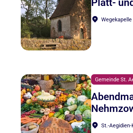
Platt- u
Wegekapelle i
Gemeinde St. A
Abendmah
Nehmzow
St.-Aegidien-