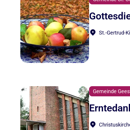
Gottesdi
St.-Gertrud-
Gemeinde Gees
Erntedan
Christuskirc