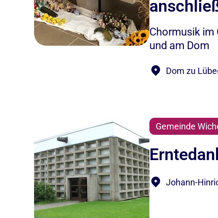
anschlie
Chormusik im G
und am Dom
Dom zu Lübec
Gemeinde Wich
Erntedan
Johann-Hinri