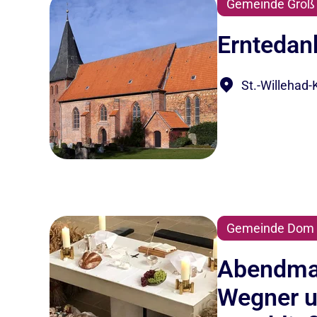
Gemeinde Groß
Erntedan
St.-Willehad
Gemeinde Dom 
Abendmah
Wegner un