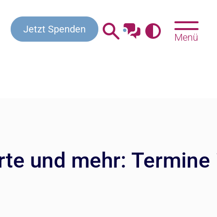
Kontakt
Beratung & Hilfe
Gottesdienste
Jetzt Spenden
Menü
rte und mehr: Termine 