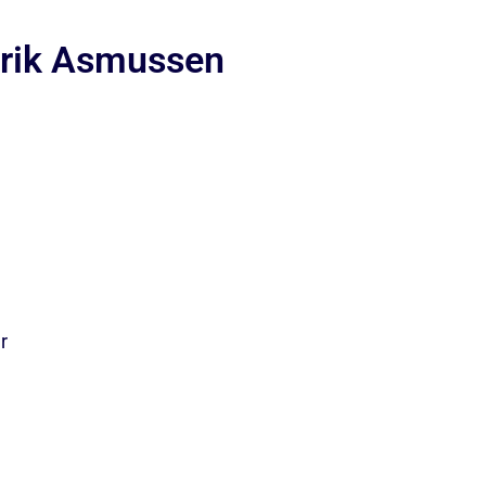
 Erik Asmussen
r