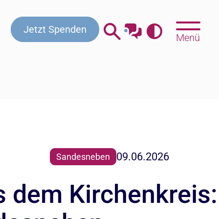
Kontakt
Beratung & Hilfe
Gottesdienste
Jetzt Spenden
Menü
09.06.2026
Sandesneben
 dem Kirchenkreis: 