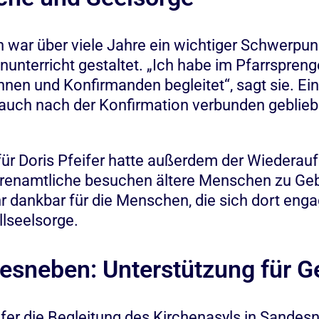
 war über viele Jahre ein wichtiger Schwerpunk
unterricht gestaltet. „Ich habe im Pfarrspreng
nen und Konfirmanden begleitet“, sagt sie. Ei
auch nach der Konfirmation verbunden geblieb
für Doris Pfeifer hatte außerdem der Wiederau
renamtliche besuchen ältere Menschen zu Geb
r dankbar für die Menschen, die sich dort engag
lseelsorge.
esneben: Unterstützung für G
eifer die Begleitung des Kirchenasyls in Sandes