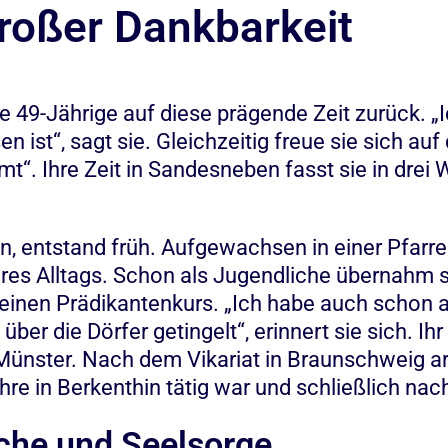
roßer Dankbarkeit
ie 49-Jährige auf diese prägende Zeit zurück. „
n ist“, sagt sie. Gleichzeitig freue sie sich au
mt“. Ihre Zeit in Sandesneben fasst sie in dre
, entstand früh. Aufgewachsen in einer Pfarrer
hres Alltags. Schon als Jugendliche übernahm s
inen Prädikantenkurs. „Ich habe auch schon a
ber die Dörfer getingelt“, erinnert sie sich. Ih
Münster. Nach dem Vikariat in Braunschweig ar
ahre in Berkenthin tätig war und schließlich n
che und Seelsorge