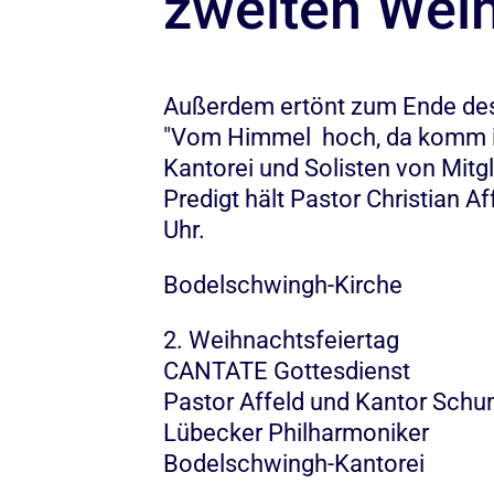
zweiten Wei
Außerdem ertönt zum Ende des
"Vom Himmel hoch, da komm ich
Kantorei und Solisten von Mitg
Predigt hält Pastor Christian A
Uhr.
Bodelschwingh-Kirche
2. Weihnachtsfeiertag
CANTATE Gottesdienst
Pastor Affeld und Kantor Sch
Lübecker Philharmoniker
Bodelschwingh-Kantorei