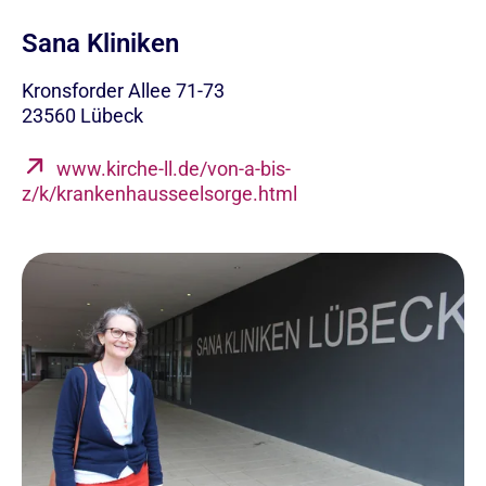
Sana Kliniken
Kronsforder Allee 71-73
23560
Lübeck
www.kirche-ll.de/von-a-bis-
z/k/krankenhausseelsorge.html