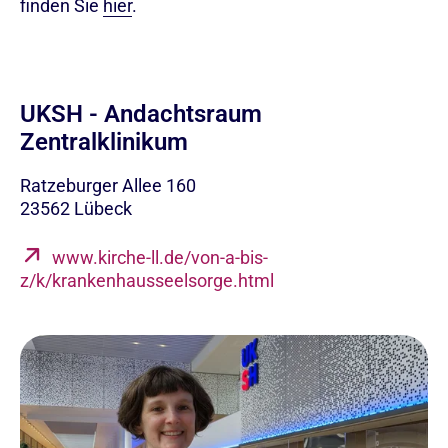
finden Sie
hier
.
UKSH - Andachtsraum
Zentralklinikum
Ratzeburger Allee 160
23562
Lübeck
www.kirche-ll.de/von-a-bis-
z/k/krankenhausseelsorge.html