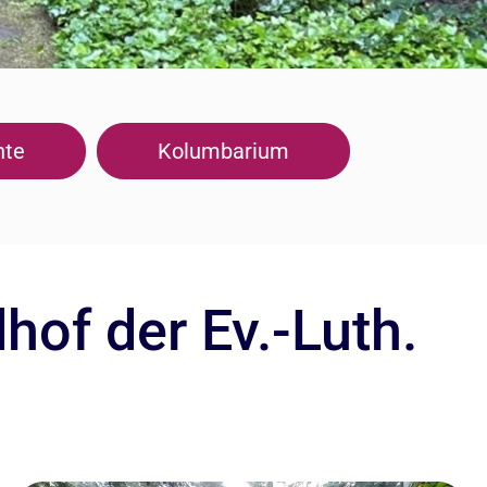
hte
Kolumbarium
hof der Ev.-Luth.