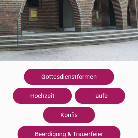
Gottesdienstformen
Hochzeit
Taufe
Konfis
Beerdigung & Trauerfeier