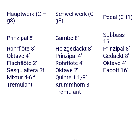
Hauptwerk (C –
Schwellwerk (C-
Pedal (C-f1)
g3)
g3)
Subbass
Prinzipal 8’
Gambe 8’
16’
Rohrflöte 8’
Holzgedackt 8’
Prinzipal 8’
Oktave 4’
Prinzipal 4’
Gedackt 8’
Flachflöte 2’
Rohrflöte 4’
Oktave 4’
Sesquialtera 3f.
Oktave 2’
Fagott 16’
Mixtur 4-6 f.
Quinte 1 1/3’
Tremulant
Krummhorn 8’
Tremulant